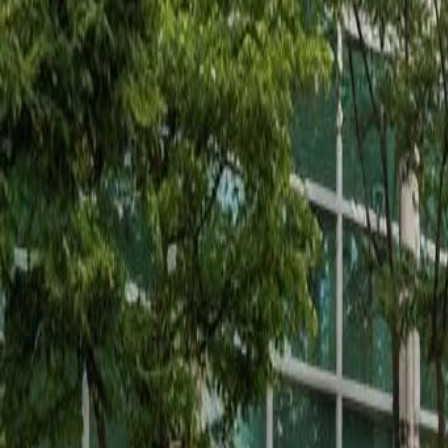
목록으로 돌아가기
추천
급매
상가요양원
매매
경기
안산
상가요양원