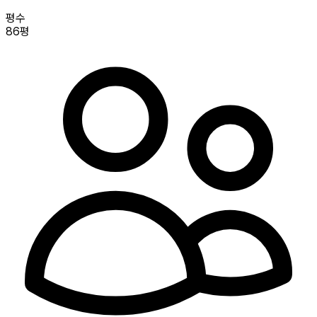
평수
86평