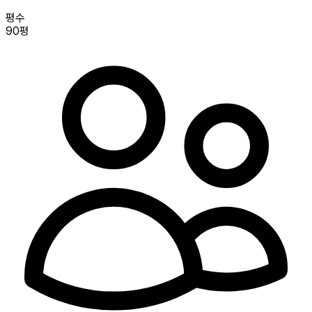
평수
90평