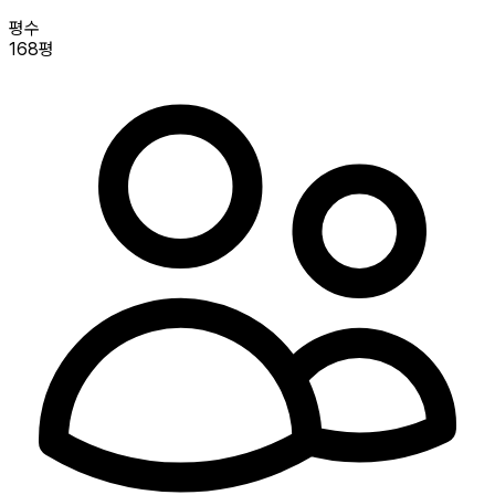
평수
168평