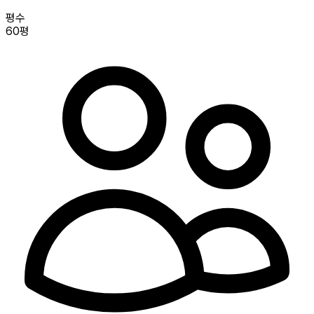
평수
60평