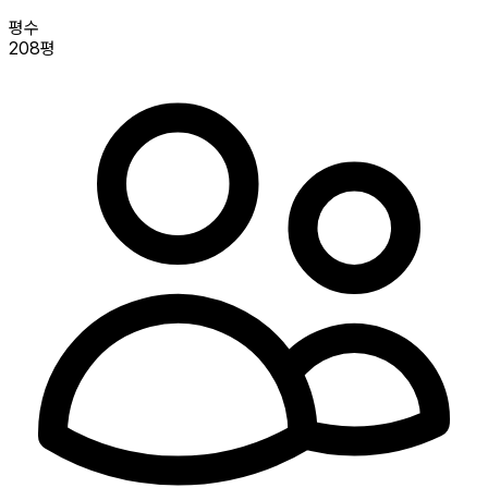
평수
208평