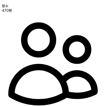
평수
470평