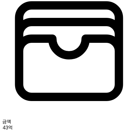
금액
43억