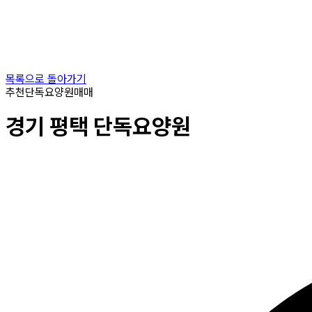
목록으로 돌아가기
추천
단독요양원
매매
경기
평택
단독요양원