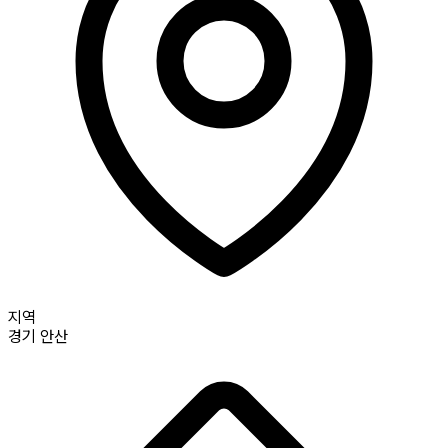
지역
경기
안산