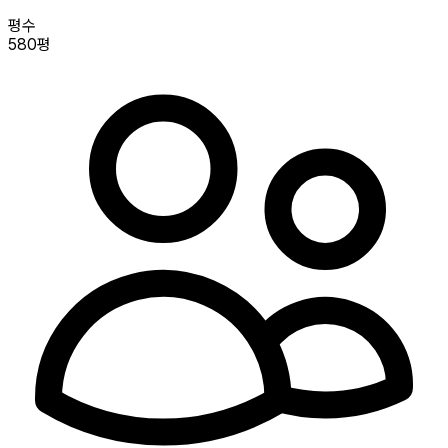
평수
580평