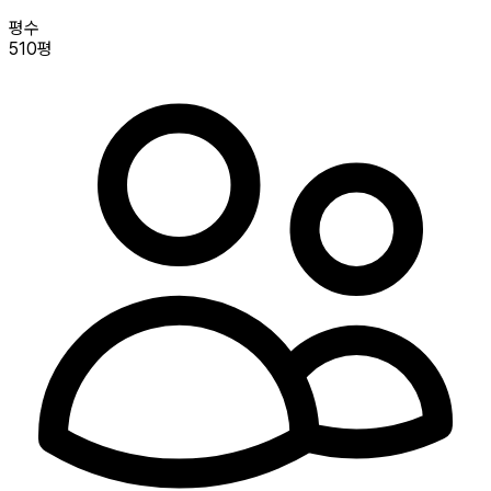
평수
510평