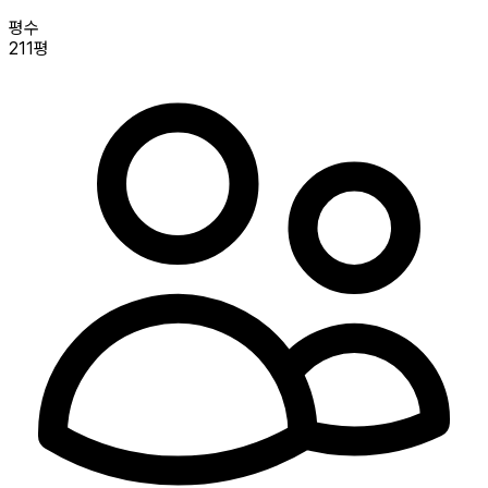
평수
211평