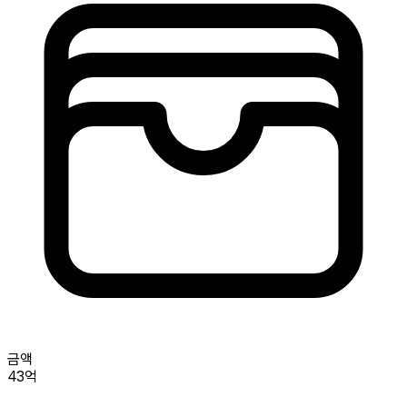
금액
43억