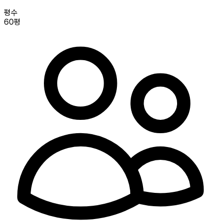
평수
60평