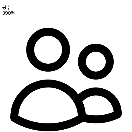
평수
390평