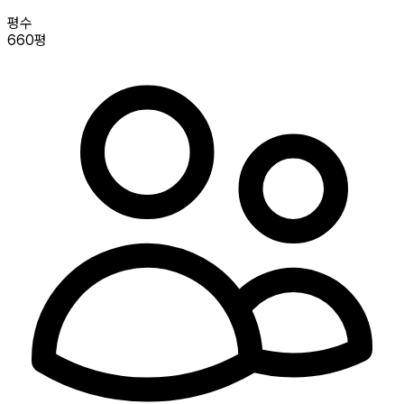
평수
660평