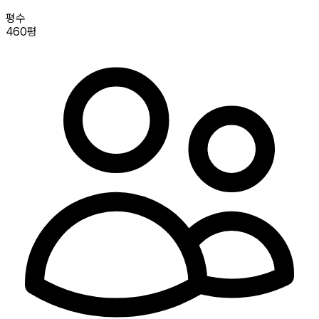
평수
460평