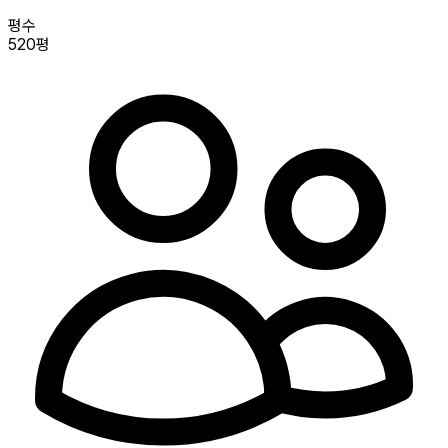
평수
520평