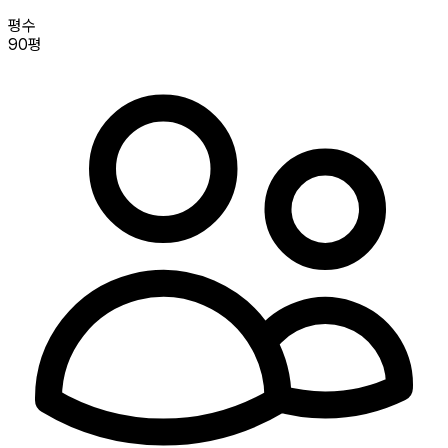
평수
90평