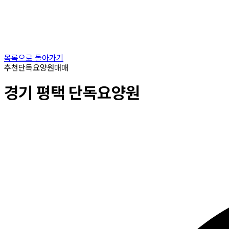
목록으로 돌아가기
추천
단독요양원
매매
경기
평택
단독요양원